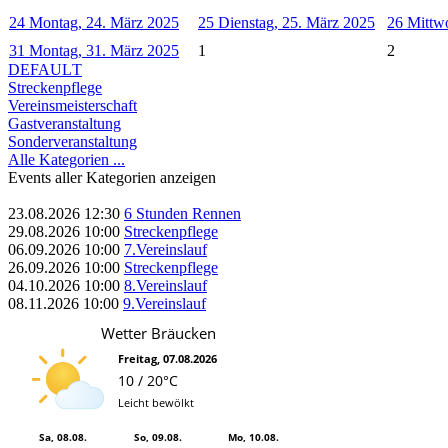
24
Montag, 24. März 2025
25
Dienstag, 25. März 2025
26
Mittw
31
Montag, 31. März 2025
1
2
DEFAULT
Streckenpflege
Vereinsmeisterschaft
Gastveranstaltung
Sonderveranstaltung
Alle Kategorien ...
Events aller Kategorien anzeigen
23.08.2026
12:30
6 Stunden Rennen
29.08.2026
10:00
Streckenpflege
06.09.2026
10:00
7.Vereinslauf
26.09.2026
10:00
Streckenpflege
04.10.2026
10:00
8.Vereinslauf
08.11.2026
10:00
9.Vereinslauf
Wetter Bräucken
Freitag, 07.08.2026
10 / 20°C
Leicht bewölkt
Sa, 08.08.
So, 09.08.
Mo, 10.08.